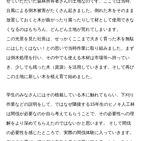
せていただいた森林所有者さんの土地なのです。ここでは当時、
台風による倒木被害がたくさん起きました。倒れた木をそのまま
放置しておくと木が曲がったり腐ったりして材として使用できな
くなるのはもちろん、どんどん土地が荒れてしまいます。
この光景を見た社長は、せっかくここまで大きく育った木を無駄
にはしたくはない！との思いで当時作業に取り組みました。まず
は倒木処理を行い、その中でも使える木材は市場等へ持ってい
き、少しでも残った木（資源）を活用していきます。そして再び
この土地に新しい木を植え育て始めました。
学生のみなさんにはその植栽している木に触れてもらい、下刈り
作業などの説明をして、ではなぜ隣接する15年生のヒノキ人工林
は間伐が必要なのか自ら考えてもらうことで、その必要性への理
解をより深めてもらえたのではないかと思います。 そして間伐
の必要性を感じたところで、実際の間伐体験に入っていきます。