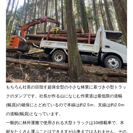
もちろん社長の目指す超保全型の小さな林業に基づき小型トラッ
クのダンプです。社長が作る山になじむ作業道は最低限の道幅
(幅員)の確保にとどめているので本線は約2.5ｍ、支線は約2.0ｍ
の道幅(幅員)となっています。
一般的に林外運搬で使用される
大型トラック
は10t積載車で、木
材をたくさん運ぶことはできますが山奥までは入れません。その