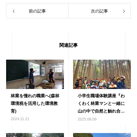
前の記事
次の記事
関連記事
林業を憧れの職業へ(森林
小学生職場体験講座『わ
環境税を活用した環境教
くわく林業マンと一緒に
育)
山の中で自然と触れ合お
う！』
2024.11.21
2025.08.09