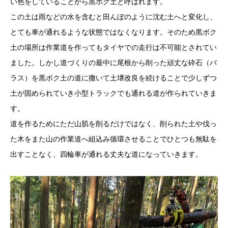
い色をしていることから黒ボク土と呼ばれます。
この土は雨などの水を含むと田んぼのように沈む土へと変化し、
とても車が通れるような状態ではなくなります。そのため黒ボク
土の場所は作業道を作ってもタイヤでの走行は不可能とされてい
ました。しかし道づくりの最中に尾根から削った頑丈な砕石（バ
ラス）を黒ボク土の道に撒いて土壌改良を続けることで少しずつ
土が固められていき小型トラックでも通れる道が作られていきま
す。
道を作るためにただ山肌を削るだけではなく、削られた土や伐っ
た木をまた山の作業道へ組込み循環させることでひとつも無駄を
出すことなく、四輪車が通れる丈夫な道になっていきます。