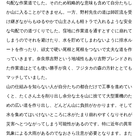
勾配な作業道でした。そのため戦略的な意味も含めて自分たちし
か山に入ることができません。一方、野村先生の道は師匠流を受
け継ぎながらもゆるやかで山主さんも軽トラで入れるような安全
な勾配での道づくりでした。窪地に作業道を通すとすぐに崩れて
しまうのでそれを避けたり、水を貯めてしまわないように排水ル
ートを作ったり、頑丈で硬い尾根と尾根をつないで丈夫な道を作
っていきます。奈良県吉野という地域性もあり吉野ブレンドされ
た作業道はとても使い勝手が良く、フジタカの森の方針ととても
マッチしていました。
山の仕組みを知らない人が自分たちの都合だけで工事を進めてい
くと、たくさん土を削り出し余分な土を山に捨てて大型重機のた
めの広い道を作り出し、どんどん山に負担がかかります。そして
水を集めてはいけないところに水がたまり崩れやすくなりそれが
災害へとつながってしまう可能性があるのです。特に近年の異常
気象による大雨があるのでなおさら注意が必要となります。また