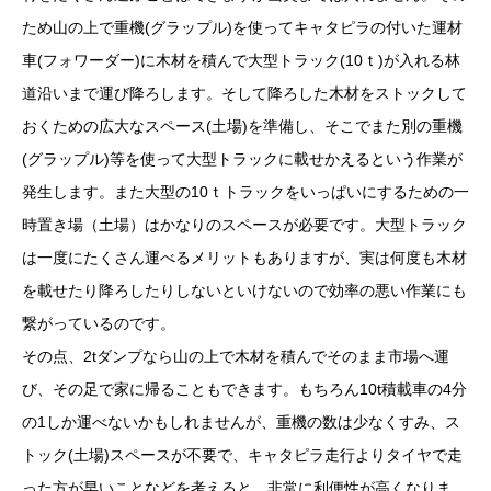
ため山の上で重機
(グラップル)
を使ってキャタピラの付いた運材
車(フォワーダー)に木材を積んで大型トラック(10ｔ)が入れる林
道沿いまで運び降ろします。そして降ろした木材をストックして
おくための広大なスペース(土場)を準備し、そこでまた別の重機
(グラップル)等を使って
大型トラック
に載せかえるという作業が
発生します。また大型の10ｔトラックをいっぱいにするための一
時置き場（土場）はかなりのスペースが必要です。大型トラック
は一度にたくさん運べるメリットもありますが、実は何度も木材
を載せたり降ろしたりしないといけないので効率の悪い作業にも
繋がっているのです。
その点、2tダンプなら山の上で木材を積んでそのまま市場へ運
び、その足で家に帰ることもできます。もちろん10t積載車の4分
の1しか運べないかもしれませんが、重機の数は少なくすみ、ス
トック(土場)スペースが不要で、キャタピラ走行よりタイヤで走
った方が早いことなどを考えると、非常に利便性が高くなりま