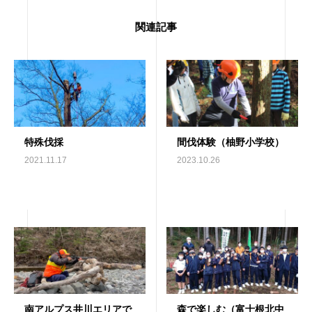
関連記事
特殊伐採
間伐体験（柚野小学校）
2021.11.17
2023.10.26
南アルプス井川エリアで
森で楽しむ（富士根北中